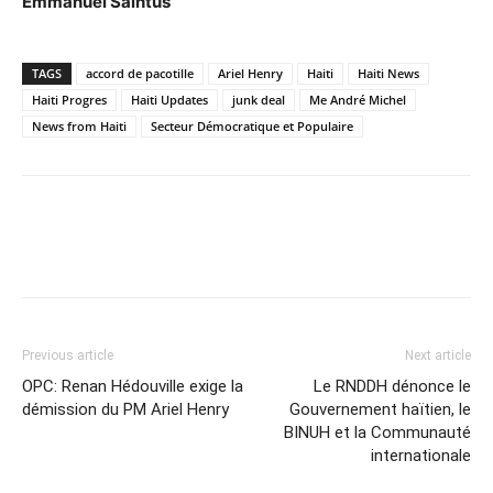
Emmanuel Saintus
TAGS
accord de pacotille
Ariel Henry
Haiti
Haiti News
Haiti Progres
Haiti Updates
junk deal
Me André Michel
News from Haiti
Secteur Démocratique et Populaire
Previous article
Next article
OPC: Renan Hédouville exige la
Le RNDDH dénonce le
démission du PM Ariel Henry
Gouvernement haïtien, le
BINUH et la Communauté
internationale