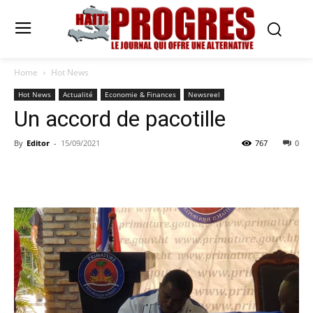
Home
Hot News
Hot News
Actualité
Economie & Finances
Newsreel
Un accord de pacotille
By
Editor
-
15/09/2021
767
0