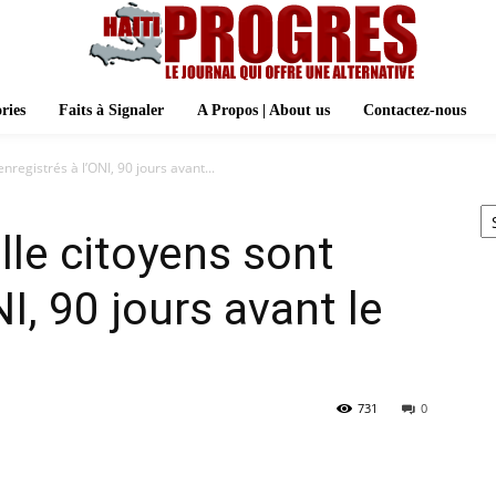
ries
Faits à Signaler
A Propos | About us
Contactez-nous
nregistrés à l’ONI, 90 jours avant...
Ar
lle citoyens sont
NI, 90 jours avant le
731
0