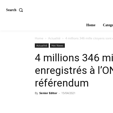
Search
Home
Catego
Home
Actualité
4 millions 346 mille citoyens sont e
Actualité
Hot News
4 millions 346 mi
enregistrés à l’O
référendum
By
Senior Editor
-
15/04/2021