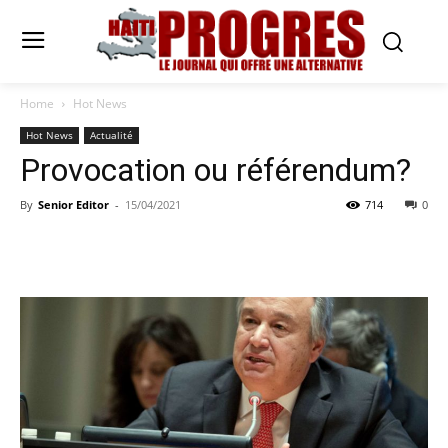
Home
Hot News
Hot News
Actualité
Provocation ou référendum?
By
Senior Editor
-
15/04/2021
714
0