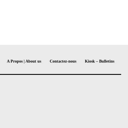
A Propos | About us
Contactez-nous
Kiosk – Bulletins