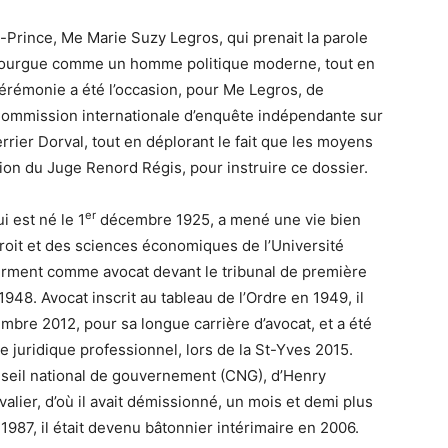
-Prince, Me Marie Suzy Legros, qui prenait la parole
 Gourgue comme un homme politique moderne, tout en
érémonie a été l’occasion, pour Me Legros, de
Commission internationale d’enquête indépendante sur
rier Dorval, tout en déplorant le fait que les moyens
tion du Juge Renord Régis, pour instruire ce dossier.
er
i est né le 1
décembre 1925, a mené une vie bien
droit et des sciences économiques de l’Université
serment comme avocat devant le tribunal de première
48. Avocat inscrit au tableau de l’Ordre en 1949, il
embre 2012, pour sa longue carrière d’avocat, et a été
te juridique professionnel, lors de la St-Yves 2015.
seil national de gouvernement (CNG), d’Henry
valier, d’où il avait démissionné, un mois et demi plus
987, il était devenu bâtonnier intérimaire en 2006.