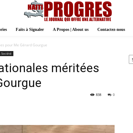
ries
Faits à Signaler
A Propos | About us
Contactez-nous
tées pour Me Gérard Gourgue
Ar
 Société
nationales méritées
Gourgue
838
0