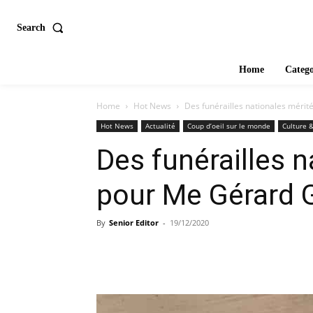
Search
Home
Catego
Home
Hot News
Des funérailles nationales méri
Hot News
Actualité
Coup d’oeil sur le monde
Culture &
Des funérailles 
pour Me Gérard 
By
Senior Editor
-
19/12/2020