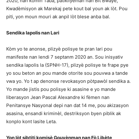
2020, nan komin Taba, patikilyèman nan Bit Bwaye,
Kwadèmisyon ak Marekaj pete kout bal youn ak lòt. Pou
piti, yon moun mouri ak anpil lòt blese anba bal.
Sendika lapolis nan Lari
Kòm yo te anonse, plizyè polisye te pran lari pou
manifeste nan lendi 7 septanm 2020 an. Sou inisyativ
sendika lapolis la (SPNH-17), plizyè polisye te frape pye
yo sou beton an pou mande otorite sou pouvwa a tande
vwa yo. Yo t ap denonse revokasyon pòtpawòl sendika a.
Yo mande jistis pou polisye ki asasine e yo mande
liberasyon Jean Pascal Alexandre ki fèmen nan
Penitansye Nasyonal depi nan dat 14 me, pou akizasyon
asasina, ensandi kriminèl, destriksyon byen piblik ak
konplo kont lasite Leta.
Yon lòt sibtiti komisè Gouvènman nan Fò Libète