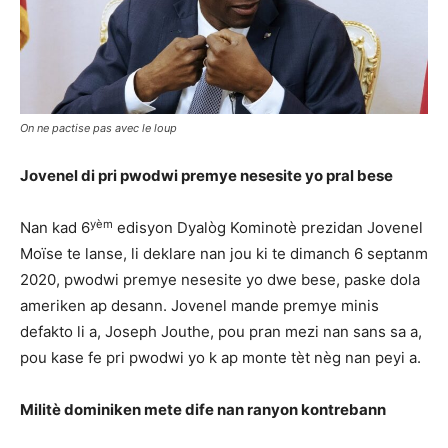
On ne pactise pas avec le loup
Jovenel di pri pwodwi premye nesesite yo pral bese
yèm
Nan kad 6
edisyon Dyalòg Kominotè prezidan Jovenel
Moïse te lanse, li deklare nan jou ki te dimanch 6 septanm
2020, pwodwi premye nesesite yo dwe bese, paske dola
ameriken ap desann. Jovenel mande premye minis
defakto li a, Joseph Jouthe, pou pran mezi nan sans sa a,
pou kase fe pri pwodwi yo k ap monte tèt nèg nan peyi a.
Militè dominiken mete dife nan ranyon kontrebann