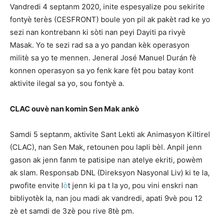
Vandredi 4 septanm 2020, inite espesyalize pou sekirite
fontyè terès (CESFRONT) boule yon pil ak pakèt rad ke yo
sezi nan kontrebann ki sòti nan peyi Dayiti pa rivyè
Masak. Yo te sezi rad sa a yo pandan kèk operasyon
militè sa yo te mennen. Jeneral José Manuel Durán fè
konnen operasyon sa yo fenk kare fèt pou batay kont
aktivite ilegal sa yo, sou fontyè a.
CLAC ouvè nan komin Sen Mak ankò
Samdi 5 septanm, aktivite Sant Lekti ak Animasyon Kiltirel
(CLAC), nan Sen Mak, retounen pou lapli bèl. Anpil jenn
gason ak jenn fanm te patisipe nan atelye ekriti, powèm
ak slam. Responsab DNL (Direksyon Nasyonal Liv) ki te la,
pwofite envite l
ò
t jenn ki pa t la yo, pou vini enskri nan
bibliyotèk la, nan jou madi ak vandredi, apati 9vè pou 12
zè et samdi de 3zè pou rive 8tè pm.