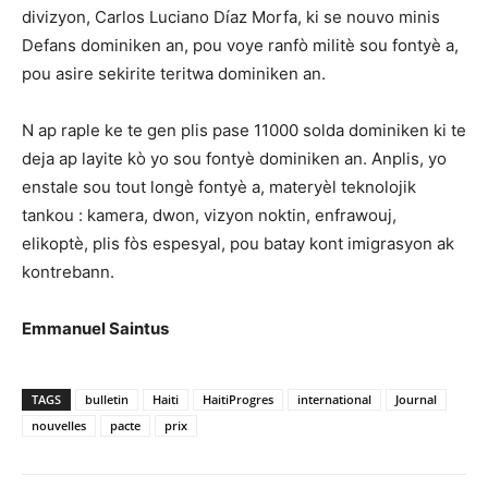
divizyon, Carlos Luciano Díaz Morfa, ki se nouvo minis
Defans dominiken an, pou voye ranfò militè sou fontyè a,
pou asire sekirite teritwa dominiken an.
N ap raple ke te gen plis pase 11000 solda dominiken ki te
deja ap layite kò yo sou fontyè dominiken an. Anplis, yo
enstale sou tout longè fontyè a, materyèl teknolojik
tankou : kamera, dwon, vizyon noktin, enfrawouj,
elikoptè, plis fòs espesyal, pou batay kont imigrasyon ak
kontrebann.
Emmanuel Saintus
TAGS
bulletin
Haiti
HaitiProgres
international
Journal
nouvelles
pacte
prix