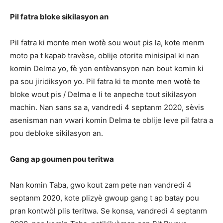
Pil fatra bloke sikilasyon an
Pil fatra ki monte men wotè sou wout pis la, kote menm
moto pa t kapab travèse, oblije otorite minisipal ki nan
komin Delma yo, fè yon entèvansyon nan bout komin ki
pa sou jiridiksyon yo. Pil fatra ki te monte men wotè te
bloke wout pis / Delma e li te anpeche tout sikilasyon
machin. Nan sans sa a, vandredi 4 septanm 2020, sèvis
asenisman nan vwari komin Delma te oblije leve pil fatra a
pou debloke sikilasyon an.
Gang ap goumen pou teritwa
Nan komin Taba, gwo kout zam pete nan vandredi 4
septanm 2020, kote plizyè gwoup gang t ap batay pou
pran kontwòl plis teritwa. Se konsa, vandredi 4 septanm