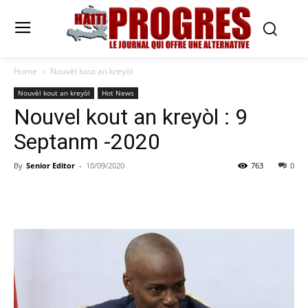
Home
Nouvèl kout an kreyòl
Nouvèl kout an kreyòl
Hot News
Nouvel kout an kreyòl : 9
Septanm -2020
By
Senior Editor
-
10/09/2020
763
0