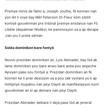
Premye minis de fakto a, Joseph Jouthe, fè konnen nan
yon lèt li voye bay Mèt Peterson St-Fleur kòm sibtiti
komisè gouvènman pre tribinal premye enstance nan Fò
Libète (depatman Nòdès), ke pwomosyon sa a ap derape
,nan jou li prete sèman.
Solda dominiken bare fontyè
Nouvo prezidan dominiken an, Luis Abinader, bay lòd ak
lame dominiken pou bare anwo bare anba pou anpeche
Ayisyen pase sou fontyè a. Prezidan dominiken an fè
konnen ke li pran desizyon sa a pou zak vyolans yo k ap
miltipliye toupatou nan peyi Dayiti ak manifestasyon kont
gouvènman an ki ap demare nan peyi Dayiti.
Prezidan Abinader deklare li deja pase lòd ak jeneral