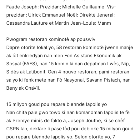
Faude Joseph: Prezidan; Michelle Guillaume: Vis-
prezidan; Ulrick Emmanuel Noël: Direktè Jeneral;
Cassandra Lauture et Martin Jean-Louis: Manm
Pwogram restoran kominotè ap pouswiv
Dapre otorite lokal yo, 58 restoran kominotè jwenn manje
ak lòt enkredyan nan men Fon Asistans Ekonomik ak
Sosyal (FAES), nan 15 komin ki nan depatman Lwès, Nip,
Sidès ak Latibonit. Gen 4 nouvo restoran, pami restoran
sa yo ki fenk mete nan Fò Nasyonal, Savann Pistach, nan
Beny ak OnaVil.
15 milyon goud pou repare blennde lapolis yo
Nan chita pale gwo towo ki nan komandman lapolis te fè
ak Premye minis de fakto a, Joseph Jouthe, ki se chèf
CSPN lan, deklare li pase lòd pou debloke 15 milyon goud
pou repare blennde lapolis yo. Selon otorite yo, 7