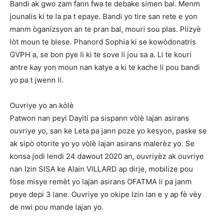
Bandi ak gwo zam fann fwa te debake simen bal. Menm
jounalis ki te la pa t epaye. Bandi yo tire san rete e yon
manm òganizsyon an te pran bal, mouri sou plas. Plizyè
lòt moun te blese. Phanord Sophia ki se kowòdonatris
GVPH a, se bon pye li ki te sove li jou sa a. Li te kouri
antre kay yon moun nan katye a ki te kache li pou bandi
yo pa t jwenn li.
Ouvriye yo an kòlè
Patwon nan peyi Dayiti pa sispann vòlè lajan asirans
ouvriye yo, san ke Leta pa jann poze yo kesyon, paske se
ak sipò otorite yo yo vòlè lajan asirans malerèz yo. Se
konsa jodi lendi 24 dawout 2020 an, ouvriyèz ak ouvriye
nan Izin SISA ke Alain VILLARD ap dirje, mobilize pou
fòse misye remèt yo lajan asirans OFATMA li pa janm
peye depi 3 lane. Ouvriye yo okipe Izin lan e y ap fè vèy
de nwi pou mande lajan yo.