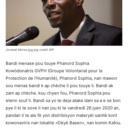
Jovenel Moise jpg.jpg credit AIP
Bandi menase pou touye Phanord Sophia
Kowòdonatris GVPH (Groupe Volontariat pour la
Protection de l’Humanité), Phanord Sophia, nan mawon
sou menas bandi k ap chèche li pou touye li. Bandi ak
zam ap chèche. kou chyen fou, Phanord Sophia pou
etenn souf li. Bandi sa yo te deja atake dam sa a e se bon
pye li ki te sove li nan jou ki te vandredi 26 jyen 2020 an,
pandan li te ale fè yon distribisyon materyèl sanitè kont
kowonaviris nan lokalite «Dèyè Basen», nan komin Kafou.