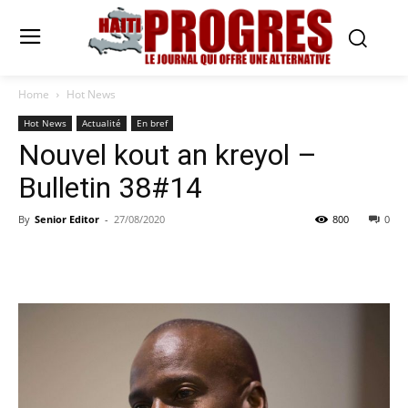
Home
Hot News
Hot News
Actualité
En bref
Nouvel kout an kreyol –
Bulletin 38#14
By
Senior Editor
-
27/08/2020
800
0