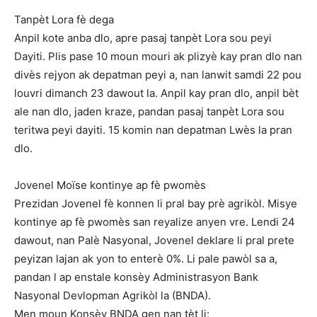
Tanpèt Lora fè dega
Anpil kote anba dlo, apre pasaj tanpèt Lora sou peyi
Dayiti. Plis pase 10 moun mouri ak plizyè kay pran dlo nan
divès rejyon ak depatman peyi a, nan lanwit samdi 22 pou
louvri dimanch 23 dawout la. Anpil kay pran dlo, anpil bèt
ale nan dlo, jaden kraze, pandan pasaj tanpèt Lora sou
teritwa peyi dayiti. 15 komin nan depatman Lwès la pran
dlo.
Jovenel Moïse kontinye ap fè pwomès
Prezidan Jovenel fè konnen li pral bay prè agrikòl. Misye
kontinye ap fè pwomès san reyalize anyen vre. Lendi 24
dawout, nan Palè Nasyonal, Jovenel deklare li pral prete
peyizan lajan ak yon to enterè 0%. Li pale pawòl sa a,
pandan l ap enstale konsèy Administrasyon Bank
Nasyonal Devlopman Agrikòl la (BNDA).
Men moun Konsèy BNDA gen nan tèt li: