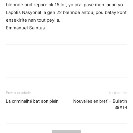
blennde pral repare ak 15 lòt, yo pral pase men ladan yo.
Lapolis Nasyonal la gen 22 blennde antou, pou batay kont
ensekirite nan tout peyi a.
Emmanuel Saintus
Previous article
Next article
La criminalité bat son plein
Nouvelles en bref – Bulletin
38#14