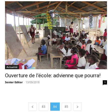
Actualité
Ouverture de l’école: advienne que pourra!
Senior Editor
-
13/09/2018
1
83
84
85