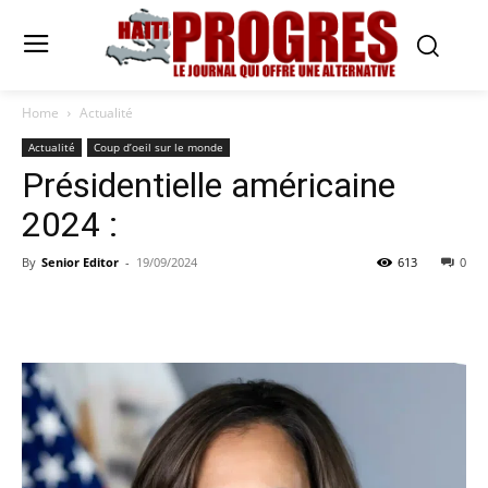
Home
Actualité
Actualité
Coup d’oeil sur le monde
Présidentielle américaine
2024 :
By
Senior Editor
-
19/09/2024
613
0