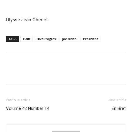
Ulysse Jean Chenet
TAGS
Haiti
HaitiProgres
Joe Biden
President
Previous article
Next article
Volume 42 Number 14
En Bref