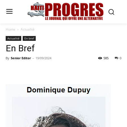
Home
Actualité
Actualité
En bref
En Bref
By
Senior Editor
-
19/09/2024
585
0