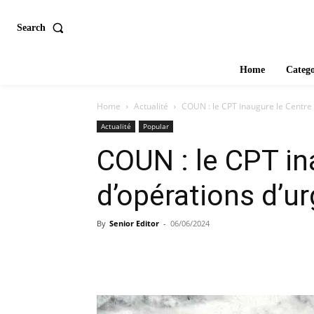
Search
Home
Catego
Home
Actualité
COUN : le CPT inaugure le Centre 
Actualité
Popular
COUN : le CPT in
d’opérations d’u
By
Senior Editor
-
06/06/2024