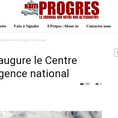
ries
Faits à Signaler
A Propos | About us
Contactez-nous
d’opérations d’urgence national
Ar
augure le Centre
rgence national
737
0