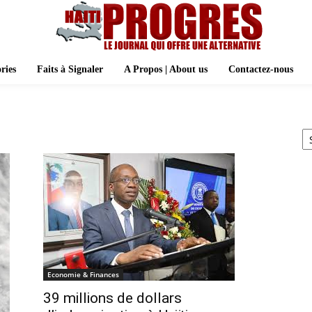
ries
Faits à Signaler
A Propos | About us
Contactez-nous
A
Economie & Finances
39 millions de dollars