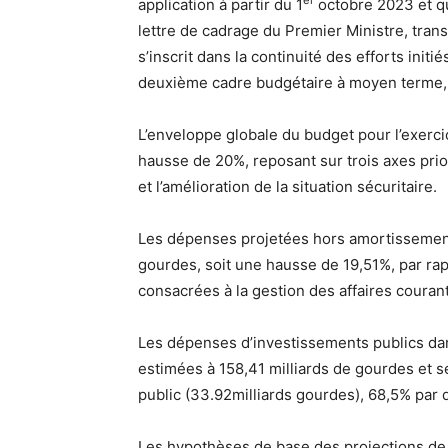
er
application à partir du 1
octobre 2023 et qu
lettre de cadrage du Premier Ministre, tran
s’inscrit dans la continuité des efforts initi
deuxième cadre budgétaire à moyen terme,
L’enveloppe globale du budget pour l’exerci
hausse de 20%, reposant sur trois axes prior
et l’amélioration de la situation sécuritaire.
Les dépenses projetées hors amortissement d
gourdes, soit une hausse de 19,51%, par ra
consacrées à la gestion des affaires couran
Les dépenses d’investissements publics dan
estimées à 158,41 milliards de gourdes et s
public (33.92milliards gourdes), 68,5% par 
Les hypothèses de base des projections de