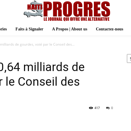
ries
Faits à Signaler
A Propos | About us
Contactez-nous
illiards de gourdes, voté par le Conseil des...
Ar
,64 milliards de
 le Conseil des
417
0