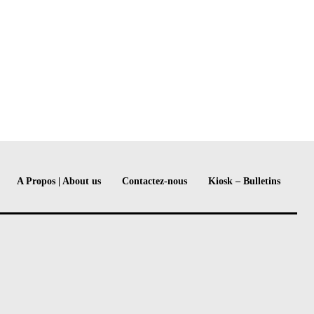
A Propos | About us
Contactez-nous
Kiosk – Bulletins