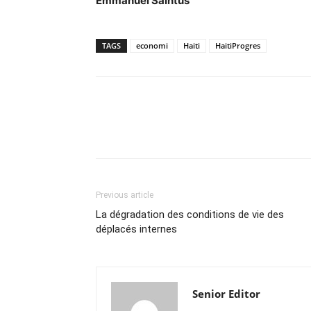
Emmanuel Saintus
TAGS
economi
Haiti
HaitiProgres
Previous article
La dégradation des conditions de vie des
déplacés internes
Senior Editor