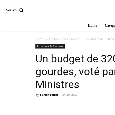
Search
Home
Catego
Home
Economie & Finances
Un budget de 320,64 m
Economie & Finances
Un budget de 320
gourdes, voté par
Ministres
By
Senior Editor
-
04/10/2023