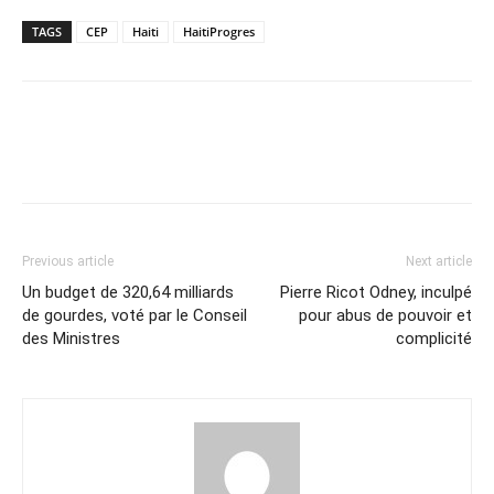
TAGS
CEP
Haiti
HaitiProgres
Previous article
Next article
Un budget de 320,64 milliards
Pierre Ricot Odney, inculpé
de gourdes, voté par le Conseil
pour abus de pouvoir et
des Ministres
complicité