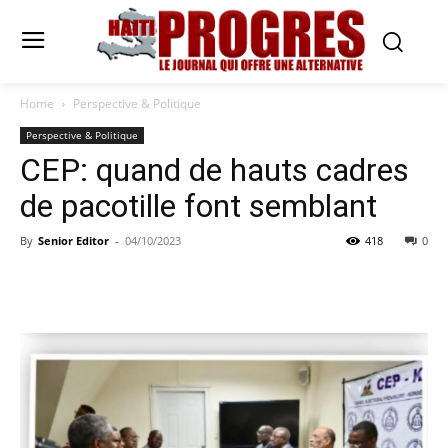
Home
Perspective & Politique
Perspective & Politique
CEP: quand de hauts cadres
de pacotille font semblant
By
Senior Editor
-
04/10/2023
418
0