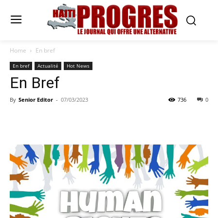
Home
En bref
En bref
Actualité
Hot News
En Bref
By
Senior Editor
-
07/03/2023
736
0