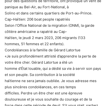
pour des questions de territoire, ont provoqué un vent de
panique au Bel-Air, au Fort-National, à
Solino et dans certains quartiers de Port-au-Prince.
Cap-Haïtien: 206 boat people rapatriés
Selon l’Office National de la migration (ONM), la garde
côtière américaine a rapatrié au Cap-
Haïtien, le jeudi 2 mars 2023, 206 migrants (133
hommes, 51 femmes et 22 enfants).
Condoléances à la famille de Gérard Latortue
«Je suis profondément attristé d’apprendre la perte de
votre être cher. Gérard Latortue a été un
homme d’État louable, qui a dédié sa vie à servir son pays
et son peuple. Sa contribution à la société
haïtienne ne sera jamais oubliée. Je vous adresse mes
plus sincères condoléances, en ces temps
difficiles. Perdre un être cher est une épreuve
douloureuse et je vous souhaite du courage et de la
force dans cette période de deuil. S’il vous plait, sachez