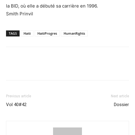
la BID, où elle a débuté sa carrière en 1996.
Smith Prinvil
TAGS
Haiti
HaitiProgres
HumanRights
Previous article
Next article
Vol 40#42
Dossier