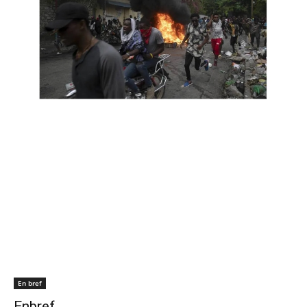
En bref
Enbref