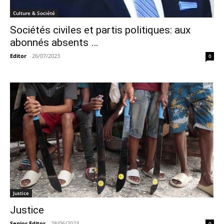
Culture & Société
Sociétés civiles et partis politiques: aux
abonnés absents …
Editor
-
26/07/2023
0
Justice
Justice
Senior Editor
-
28/06/2023
0