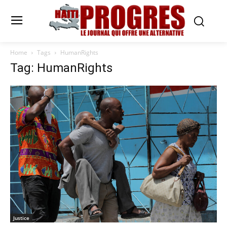
Home
Tags
HumanRights
Tag: HumanRights
Justice