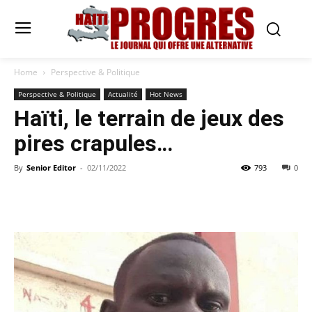
Home
Perspective & Politique
Perspective & Politique
Actualité
Hot News
Haïti, le terrain de jeux des
pires crapules…
By
Senior Editor
-
02/11/2022
793
0