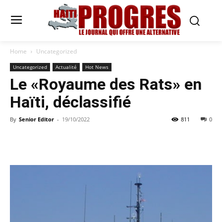
Home
Uncategorized
Uncategorized
Actualité
Hot News
Le «Royaume des Rats» en
Haïti, déclassifié
By
Senior Editor
-
19/10/2022
811
0