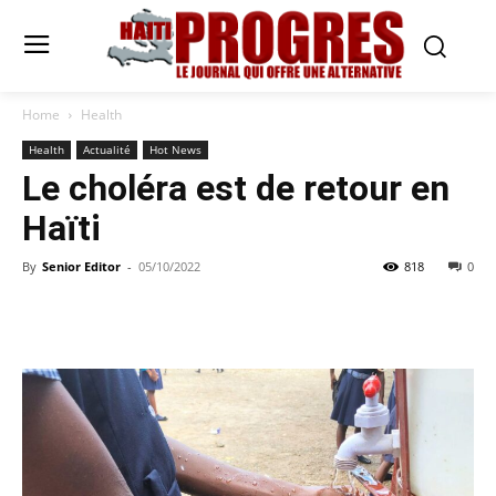
Home
Health
Health
Actualité
Hot News
Le choléra est de retour en
Haïti
By
Senior Editor
-
05/10/2022
818
0