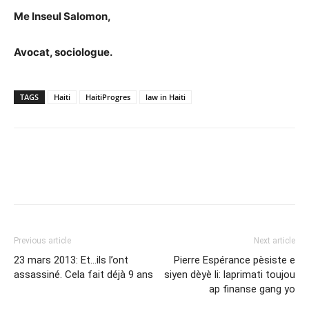
Me Inseul Salomon,
Avocat, sociologue.
TAGS
Haiti
HaitiProgres
law in Haiti
Previous article
Next article
23 mars 2013: Et…ils l’ont
Pierre Espérance pèsiste e
assassiné. Cela fait déjà 9 ans
siyen dèyè li: laprimati toujou
ap finanse gang yo