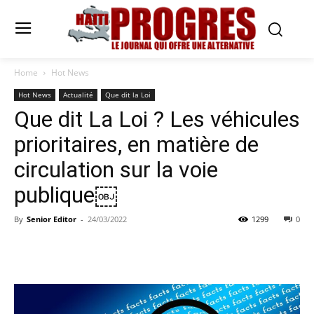
Home
Hot News
Hot News
Actualité
Que dit la Loi
Que dit La Loi ? Les véhicules
prioritaires, en matière de
circulation sur la voie
publique￼
By
Senior Editor
-
24/03/2022
1299
0