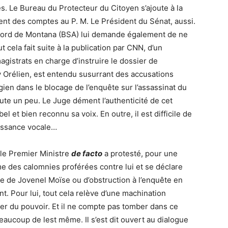
és. Le Bureau du Protecteur du Citoyen s’ajoute à la
dent des comptes au P. M. Le Président du Sénat, aussi.
ccord de Montana (BSA) lui demande également de ne
t cela fait suite à la publication par CNN, d’un
gistrats en charge d’instruire le dossier de
y Orélien, est entendu susurrant des accusations
gien dans le blocage de l’enquête sur l’assassinat du
oute un peu. Le Juge dément l’authenticité de cet
 et bien reconnu sa voix. En outre, il est difficile de
aissance vocale…
le Premier Ministre
de facto
a protesté, pour une
e des calomnies proférées contre lui et se déclare
e de Jovenel Moïse ou d’obstruction à l’enquête en
t. Pour lui, tout cela relève d’une machination
cer du pouvoir. Et il ne compte pas tomber dans ce
 Beaucoup de lest même. Il s’est dit ouvert au dialogue