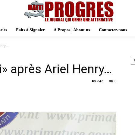
ries
Faits à Signaler
A Propos | About us
Contactez-nous
enry…
Ar
i» après Ariel Henry…
842
0