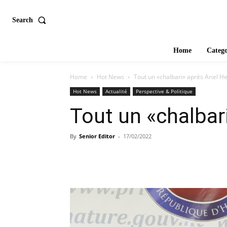
Search
Home
Catego
Home
Hot News
Tout un «chalbari» après Ariel H
Hot News
Actualité
Perspective & Politique
Tout un «chalbar
By
Senior Editor
-
17/02/2022