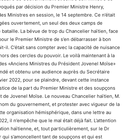
révoqués par décision du Premier Ministre Henry,
 des Ministres en session, le 14 septembre. Ce n’était
ngagées ouvertement, un seul des deux camps de
 bataille. La bévue de trop du Chancelier haïtien, face
 pour le Premier Ministre de s’en débarrasser à bon
t-il. C’était sans compter avec la capacité de nuisance
rs des cercles du pouvoir. Le voilà maintenant à la
 des «Anciens Ministres du Président Jovenel Moïse»
mandé et obtenu une audience auprès du Secrétaire
vier 2022, pour se plaindre, devant cette instance
ustice de la part du Premier Ministre et des soupçons
at de Jovenel Moïse. Le nouveau Chancelier haïtien, M.
u nom du gouvernement, et protester avec vigueur de la
te organisation hémisphérique, dans une lettre au
22, il n’empêche que le mal était déjà fait. L’attention
tion haïtienne, et, tout particulièrement, sur le Dr
ur qui s’amoncellent tant de soupçons et qui est