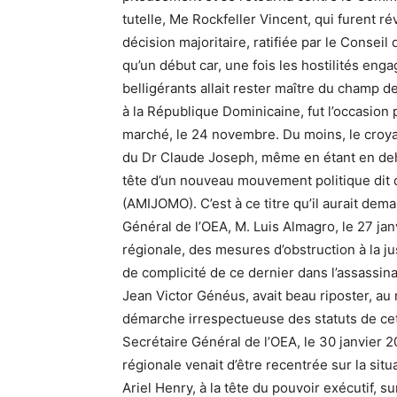
tutelle, Me Rockfeller Vincent, qui furent 
décision majoritaire, ratifiée par le Conseil
qu’un début car, une fois les hostilités e
belligérants allait rester maître du champ de
à la République Dominicaine, fut l’occasion
marché, le 24 novembre. Du moins, le croyai
du Dr Claude Joseph, même en étant en deho
tête d’un nouveau mouvement politique dit
(AMIJOMO). C’est à ce titre qu’il aurait de
Général de l’OEA, M. Luis Almagro, le 27 jan
régionale, des mesures d’obstruction à la j
de complicité de ce dernier dans l’assassin
Jean Victor Généus, avait beau riposter, a
démarche irrespectueuse des statuts de cet
Secrétaire Général de l’OEA, le 30 janvier 20
régionale venait d’être recentrée sur la situa
Ariel Henry, à la tête du pouvoir exécutif, s