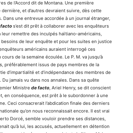
res de l’Accord dit de Montana. Une première
dernière, et d’autres devraient suivre, dès cette
s. Dans une entrevue accordée à un journal étranger,
 facto
s’est dit prêt à collaborer avec les enquêteurs
 à leur remettre des inculpés haïtiano-américains,
 besoins de leur enquête et pour les suites en justice
s enquêteurs américains auraient interrogé ces
 cours de la semaine écoulée. Le P. M. va jusqu’à
ers, préférablement issus de pays membres de la
tie d’impartialité et d’indépendance des membres de
s. Du jamais vu dans nos annales. Dans sa quête
remier Ministre
de facto
, Ariel Henry, se dit conscient
 et, en conséquence, est prêt à le subordonner à une
e. Ceci consacrerait l’abdication finale des derniers
nationale qu’on nous reconnaissait encore. Il est vrai
Berto Dorcé, semble vouloir prendre ses distances,
tenait qu’à lui, les accusés, actuellement en détention