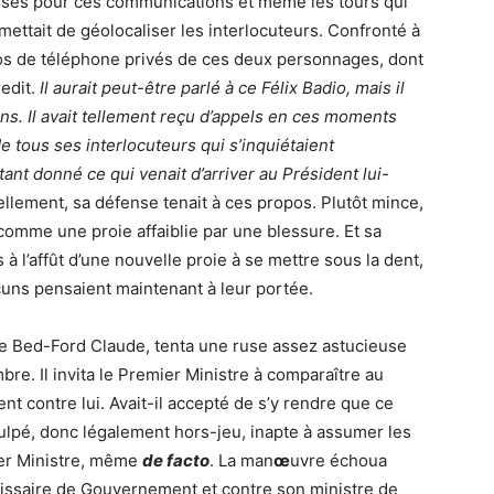
ilisés pour ces communications et même les tours qui
rmettait de géolocaliser les interlocuteurs. Confronté à
os de téléphone privés de ces deux personnages, dont
redit.
Il aurait peut-être parlé à ce Félix Badio, mais il
ens. Il avait tellement reçu d’appels en ces moments
e tous ses interlocuteurs qui s’inquiétaient
ant donné ce qui venait d’arriver au Président lui-
llement, sa défense tenait à ces propos. Plutôt mince,
 comme une proie affaiblie par une blessure. Et sa
 à l’affût d’une nouvelle proie à se mettre sous la dent,
cuns pensaient maintenant à leur portée.
 Bed-Ford Claude, tenta une ruse assez astucieuse
bre. Il invita le Premier Ministre à comparaître au
nt contre lui. Avait-il accepté de s’y rendre que ce
culpé, donc légalement hors-jeu, inapte à assumer les
er Ministre, même
de facto
. La man
œ
uvre échoua
issaire de Gouvernement et contre son ministre de