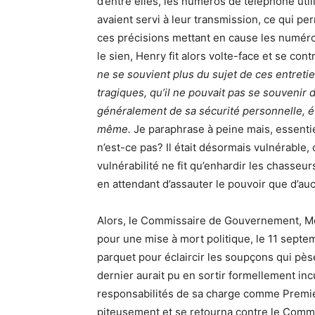
d’entre elles, les numéros de téléphone ut
avaient servi à leur transmission, ce qui pe
ces précisions mettant en cause les numér
le sien, Henry fit alors volte-face et se cont
ne se souvient plus du sujet de ces entreti
tragiques, qu’il ne pouvait pas se souvenir d
généralement de sa sécurité personnelle, ét
même.
Je paraphrase à peine mais, essentie
n’est-ce pas? Il était désormais vulnérable,
vulnérabilité ne fit qu’enhardir les chasseurs
en attendant d’assauter le pouvoir que d’au
Alors, le Commissaire de Gouvernement, Me
pour une mise à mort politique, le 11 septem
parquet pour éclaircir les soupçons qui pèse
dernier aurait pu en sortir formellement in
responsabilités de sa charge comme Premi
piteusement et se retourna contre le Comm