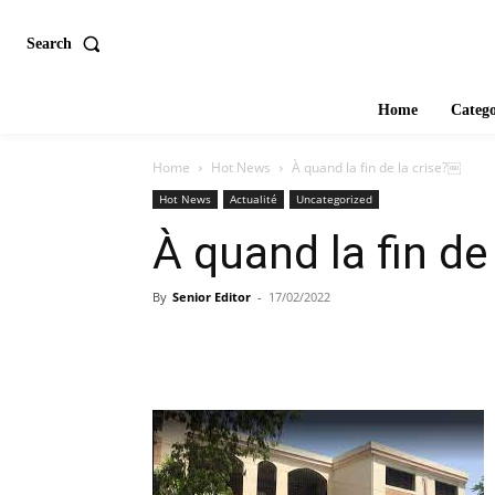
Search
Home
Catego
Home
Hot News
À quand la fin de la crise?￼
Hot News
Actualité
Uncategorized
À quand la fin de
By
Senior Editor
-
17/02/2022