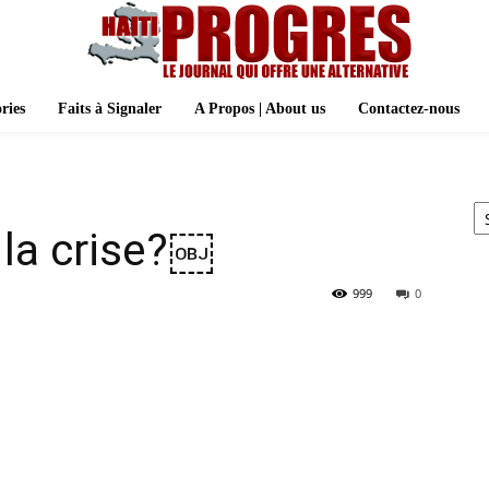
ries
Faits à Signaler
A Propos | About us
Contactez-nous
Ar
 la crise?￼
999
0