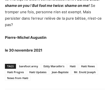
shame on you ! But fool me twice: shame on me!
Se
tromper une fois, personne n’en est exempt. Mais
persister dans l’erreur relève de la pure bêtise, n’est-ce
pas?
Pierre-Michel Augustin
le 30 novembre 2021
TAGS
barefoot army
Eddy Marcellin's
Haiti
Haiti News
Haiti Progres
Haiti Updates
Jean-Baptiste
Mr. Enold Joseph
News from Haiti