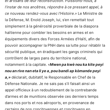
et artisans de leur reconstruction. Puissions-nous, à
l’instar de nos ancêtres, répondre à ce pressant appel, à
ce nouveau rendez-vous avec l’Histoire.»
Le Ministre de
la Défense, M. Enold Joseph, lui, s’en remettait tout
simplement à la générosité proverbiale de la diaspora
haïtienne pour combler les besoins en armes et en
équipements divers des Forces Armées d’Haïti, afin de
pouvoir accompagner la PNH dans sa lutte pour rétablir la
sécurité publique, en éradiquant les gangs criminels qui
contrôlent de larges pans du territoire national,
notamment à la capitale. «
Mwen pa kwè nou ka kite peyi
nou an rive nan eta li ye a, pou bandi ap kòmande peyi
a,»
déclarait, dubitatif, le Responsable en Chef de la
Défense Nationale. Je ne sais pas s’il faisait ainsi un
appel officieux à un redoublement de la contrebande
d’armes et de munitions observée ces derniers temps
dans nos ports et nos aéroports, en provenance de
certains de nos concitoyennes et concitoyens en