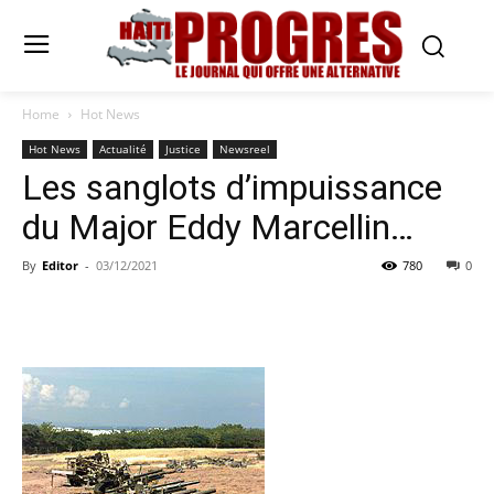
Home
Hot News
Hot News
Actualité
Justice
Newsreel
Les sanglots d’impuissance
du Major Eddy Marcellin…
By
Editor
-
03/12/2021
780
0