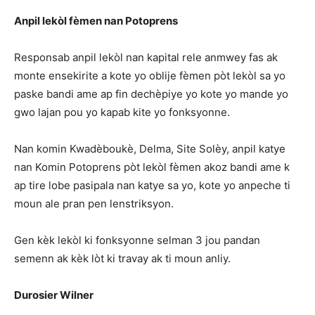
Anpil lekòl fèmen nan Potoprens
Responsab anpil lekòl nan kapital rele anmwey fas ak
monte ensekirite a kote yo oblije fèmen pòt lekòl sa yo
paske bandi ame ap fin dechèpiye yo kote yo mande yo
gwo lajan pou yo kapab kite yo fonksyonne.
Nan komin Kwadèboukè, Delma, Site Solèy, anpil katye
nan Komin Potoprens pòt lekòl fèmen akoz bandi ame k
ap tire lobe pasipala nan katye sa yo, kote yo anpeche ti
moun ale pran pen lenstriksyon.
Gen kèk lekòl ki fonksyonne selman 3 jou pandan
semenn ak kèk lòt ki travay ak ti moun anliy.
Durosier Wilner