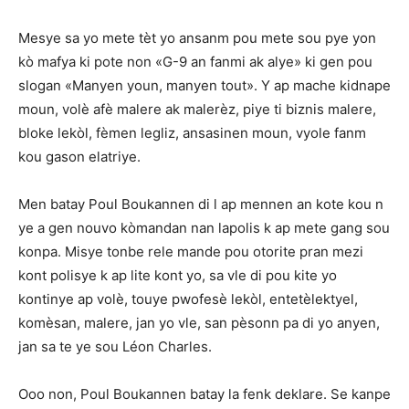
Mesye sa yo mete tèt yo ansanm pou mete sou pye yon
kò mafya ki pote non «G-9 an fanmi ak alye» ki gen pou
slogan «Manyen youn, manyen tout». Y ap mache kidnape
moun, volè afè malere ak malerèz, piye ti biznis malere,
bloke lekòl, fèmen legliz, ansasinen moun, vyole fanm
kou gason elatriye.
Men batay Poul Boukannen di l ap mennen an kote kou n
ye a gen nouvo kòmandan nan lapolis k ap mete gang sou
konpa. Misye tonbe rele mande pou otorite pran mezi
kont polisye k ap lite kont yo, sa vle di pou kite yo
kontinye ap volè, touye pwofesè lekòl, entetèlektyel,
komèsan, malere, jan yo vle, san pèsonn pa di yo anyen,
jan sa te ye sou Léon Charles.
Ooo non, Poul Boukannen batay la fenk deklare. Se kanpe