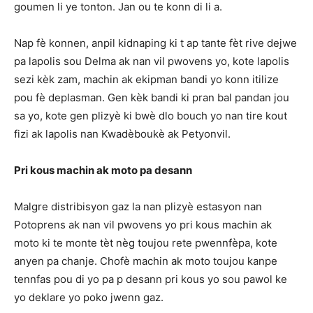
goumen li ye tonton. Jan ou te konn di li a.
Nap fè konnen, anpil kidnaping ki t ap tante fèt rive dejwe
pa lapolis sou Delma ak nan vil pwovens yo, kote lapolis
sezi kèk zam, machin ak ekipman bandi yo konn itilize
pou fè deplasman. Gen kèk bandi ki pran bal pandan jou
sa yo, kote gen plizyè ki bwè dlo bouch yo nan tire kout
fizi ak lapolis nan Kwadèboukè ak Petyonvil.
Pri kous machin ak moto pa desann
Malgre distribisyon gaz la nan plizyè estasyon nan
Potoprens ak nan vil pwovens yo pri kous machin ak
moto ki te monte tèt nèg toujou rete pwennfèpa, kote
anyen pa chanje. Chofè machin ak moto toujou kanpe
tennfas pou di yo pa p desann pri kous yo sou pawol ke
yo deklare yo poko jwenn gaz.