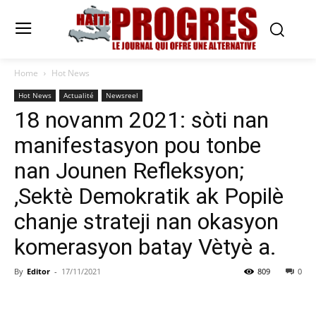
Home
Hot News
Hot News
Actualité
Newsreel
18 novanm 2021: sòti nan
manifestasyon pou tonbe
nan Jounen Refleksyon;
,Sektè Demokratik ak Popilè
chanje strateji nan okasyon
komerasyon batay Vètyè a.
By
Editor
-
17/11/2021
809
0