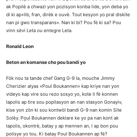
ak Popilè a chwazi yon pozisyon konba lide, yon deba yo
di ki ap«lib, fran, dirèk e ouvè. Tout kesyon yo pral diskite
nan pi gwo transparans».
Nan ki bi? Pou fè ki sa? Pou
vinn sèvi Leta ou entegre Leta.
Ronald Leon
Beton an komanse cho pou bandi yo
Fòk nou ta tande chef Gang G-9 la, mouche Jimmy
Cherizier alyas «Poul Boukannen» kap kriye nan yon
videyo kap vire sou rezo sosyo yo, kote li fè konnen
lapolis ap tire sou popilasyon an nan stasyon Gonayiv,
kise yon zòn ki sou kontwòl bandi G-9 nan komin Site
Solèy. Poul Boukannen deklare ke yo pa nan kont ak
lapolis, okontrè, batay y ap mennen an, l ap bon pou
polisye yo tou. Ki batay Poul Boukannen ap fè?