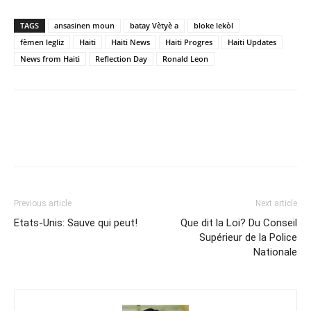
TAGS
ansasinen moun
batay Vètyè a
bloke lekòl
fèmen legliz
Haiti
Haiti News
Haiti Progres
Haiti Updates
News from Haiti
Reflection Day
Ronald Leon
Previous article
Next article
Etats-Unis: Sauve qui peut!
Que dit la Loi? Du Conseil
Supérieur de la Police
Nationale