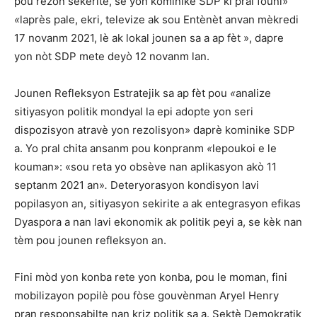
pou rezon sekerite, se yon kominike SDP ki pral founi»
«
laprès pale, ekri, televize ak sou Entènèt anvan mèkredi
17 novanm 2021, lè ak lokal jounen sa a ap fèt »,
dapre
yon nòt SDP mete deyò 12 novanm lan.
Jounen Refleksyon Estratejik sa ap fèt pou
«
analize
sitiyasyon politik mondyal la epi adopte yon seri
dispozisyon atravè yon rezolisyon»
daprè kominike SDP
a. Yo pral chita ansanm pou konpranm
«
lepoukoi e le
kouman»: «sou reta yo obsève nan aplikasyon akò 11
septanm 2021 an»
.
Deteryorasyon kondisyon lavi
popilasyon an, sitiyasyon sekirite a ak entegrasyon efikas
Dyaspora a nan lavi ekonomik ak politik peyi a, se kèk nan
tèm pou jounen refleksyon an.
Fini mòd yon konba rete yon konba, pou le moman, fini
mobilizayon popilè pou fòse gouvènman Aryel Henry
pran responsabilte nan kriz politik sa a. Sektè Demokratik