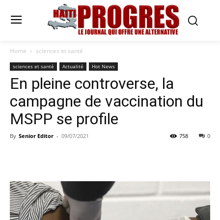
Home
sciences et santé
sciences et santé
Actualité
Hot News
En pleine controverse, la
campagne de vaccination du
MSPP se profile
By
Senior Editor
-
09/07/2021
758
0