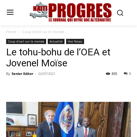
Home
Coup d’oeil sur le monde
Coup d’oeil sur le monde
Actualité
Hot News
Le tohu-bohu de l’OEA et
Jovenel Moïse
By
Senior Editor
-
02/07/2021
835
0