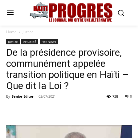
Home
Justice
Justice
Actualité
Hot News
De la présidence provisoire,
communément appelée
transition politique en Haïti –
Que dit la Loi ?
By
Senior Editor
-
02/07/2021
738
0