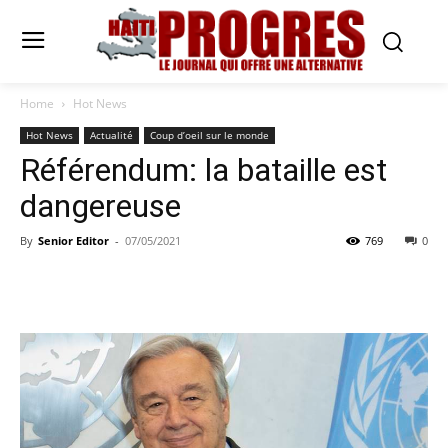
Home
Hot News
Hot News
Actualité
Coup d’oeil sur le monde
Référendum: la bataille est
dangereuse
By
Senior Editor
-
07/05/2021
769
0