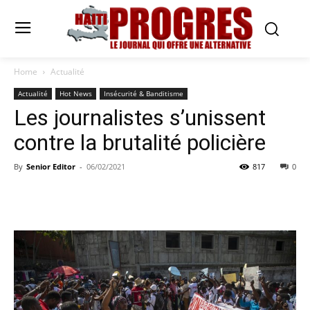
Home
Actualité
Actualité
Hot News
Insécurité & Banditisme
Les journalistes s’unissent
contre la brutalité policière
By
Senior Editor
-
06/02/2021
817
0