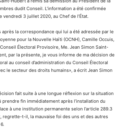
Saint-Hubert a remis sa démission au Président de la
bres dudit Conseil. L’information a été confirmée
vendredi 3 juillet 2020, au Chef de l’État.
s après la correspondance qui lui a été adressée par le
toyenne pour la Nouvelle Haïti (OCNH), Camille Occuis,
Conseil Électoral Provisoire, Me. Jean Simon Saint-
nt, par la présente, je vous informe de ma décision de
ral au conseil d’administration du Conseil Électoral
vec le secteur des droits humains», a écrit Jean Simon
écision fait suite à une longue réflexion sur la situation
û prendre fin immédiatement après l’installation du
lace à une institution permanente selon l’article 289.3
 regrette-t-il, la mauvaise foi des uns et des autres
16.