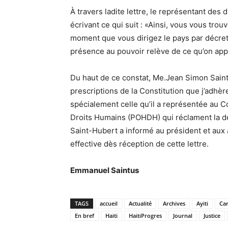
À travers ladite lettre, le représentant de
écrivant ce qui suit : «Ainsi, vous vous trou
moment que vous dirigez le pays par décret, 
présence au pouvoir relève de ce qu’on appe
Du haut de ce constat, Me.Jean Simon Saint
prescriptions de la Constitution que j’adhère
spécialement celle qu’il a représentée au C
Droits Humains (POHDH) qui réclament la d
Saint-Hubert a informé au président et aux
effective dès réception de cette lettre.
Emmanuel Saintus
TAGS
accueil
Actualité
Archives
Ayiti
Ca
En bref
Haiti
HaitiProgres
Journal
Justice