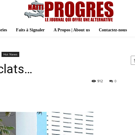
ries
Faits à Signaler
A Propos | About us
Contactez-nous
Ar
Hot News
clats…
912
0