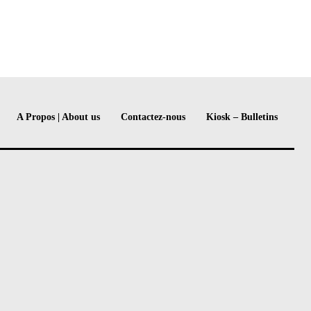
A Propos | About us
Contactez-nous
Kiosk – Bulletins