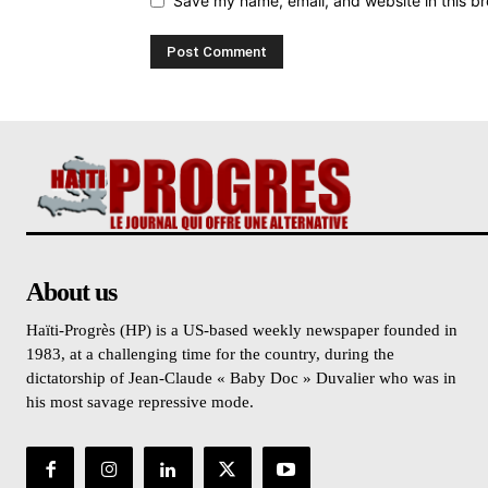
Save my name, email, and website in this br
About us
Haïti-Progrès (HP) is a US-based weekly newspaper founded in
1983, at a challenging time for the country, during the
dictatorship of Jean-Claude « Baby Doc » Duvalier who was in
his most savage repressive mode.