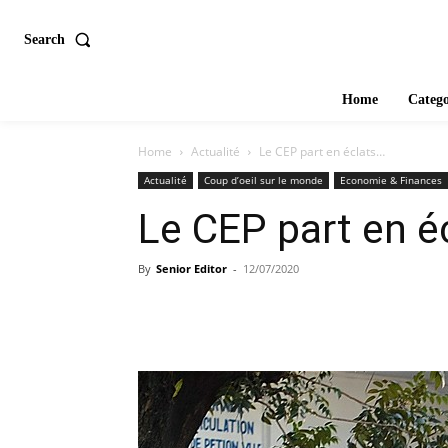
Search
Home
Catego
Home
Actualité
Le CEP part en éclats…
Actualité
Coup d’oeil sur le monde
Economie & Finances
Le CEP part en é
By
Senior Editor
-
12/07/2020