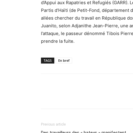
d’Appui aux Rapatries et Refugiés (GARR). 
Partis d’Haïti (de Petit-Fond, département d
allées chercher du travail en République do
Juanito, selon Adjanithe Jean-Pierre, une 
l’attaque, le passeur dénommé Tibois Pierre
prendre la fuite.
TAGS
En bref
Previous article
Des travailleurs des « bateys » manifestent