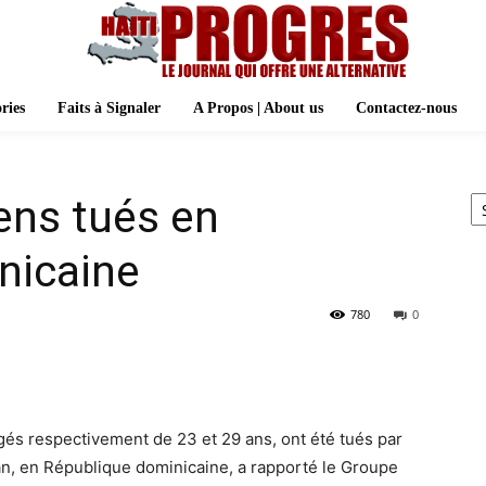
ries
Faits à Signaler
A Propos | About us
Contactez-nous
Ar
iens tués en
nicaine
780
0
âgés respectivement de 23 et 29 ans, ont été tués par
Juan, en République dominicaine, a rapporté le Groupe