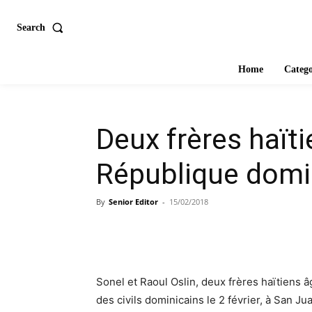
Search
Home
Catego
Deux frères haït
République domi
By
Senior Editor
-
15/02/2018
Sonel et Raoul Oslin, deux frères haïtiens 
des civils dominicains le 2 février, à San 