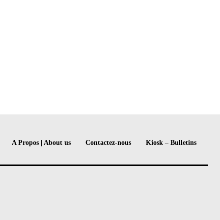
A Propos | About us
Contactez-nous
Kiosk – Bulletins