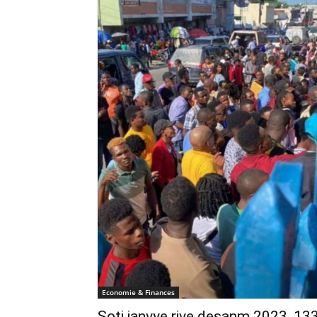
Economie & Finances
Soti janvye rive desanm 2023, 13