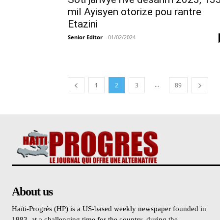
mil Ayisyen otorize pou rantre
Etazini
Senior Editor
-
01/02/2024
...
1
2
3
89
About us
Haïti-Progrès (HP) is a US-based weekly newspaper founded in
1983, at a challenging time for the country, during the