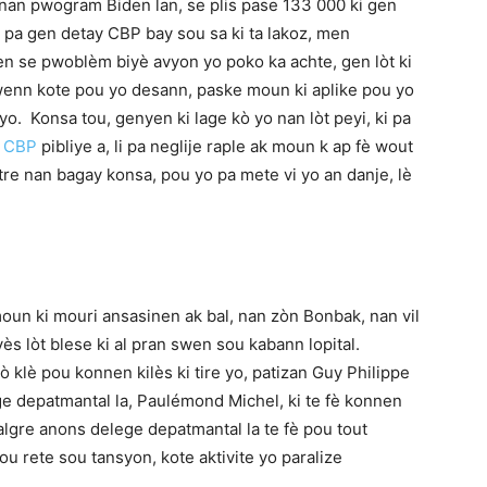
 nan pwogram Biden lan, se plis pase 133 000 ki gen
 pa gen detay CBP bay sou sa ki ta lakoz, men
 se pwoblèm biyè avyon yo poko ka achte, gen lòt ki
wenn kote pou yo desann, paske moun ki aplike pou yo
 yo. Konsa tou, genyen ki lage kò yo nan lòt peyi, ki pa
k
CBP
pibliye a, li pa neglije raple ak moun k ap fè wout
ntre nan bagay konsa, pou yo pa mete vi yo an danje, lè
oun ki mouri ansasinen ak bal, nan zòn Bonbak, nan vil
ès lòt blese ki al pran swen sou kabann lopital.
 klè pou konnen kilès ki tire yo, patizan Guy Philippe
e depatmantal la, Paulémond Michel, ki te fè konnen
lgre anons delege depatmantal la te fè pou tout
jou rete sou tansyon, kote aktivite yo paralize