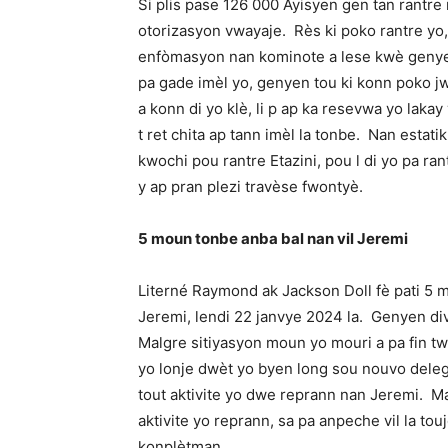
Si plis pase 126 000 Ayisyen gen tan rantre
otorizasyon vwayaje. Rès ki poko rantre yo,
enfòmasyon nan kominote a lese kwè genyen
pa gade imèl yo, genyen tou ki konn poko j
a konn di yo klè, li p ap ka resevwa yo lakay
t ret chita ap tann imèl la tonbe. Nan estati
kwochi pou rantre Etazini, pou l di yo pa ra
y ap pran plezi travèse fwontyè.
5 moun tonbe anba bal nan vil Jeremi
Literné Raymond ak Jackson Doll fè pati 5 m
Jeremi, lendi 22 janvye 2024 la. Genyen div
Malgre sitiyasyon moun yo mouri a pa fin twò
yo lonje dwèt yo byen long sou nouvo deleg
tout aktivite yo dwe reprann nan Jeremi. Ma
aktivite yo reprann, sa pa anpeche vil la tou
konplètman.