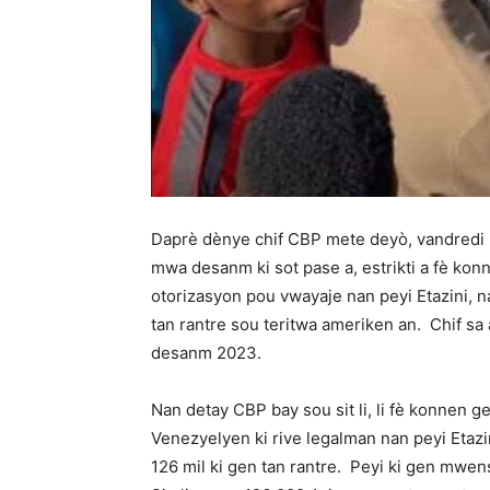
Daprè dènye chif CBP mete deyò, vandredi 2
mwa desanm ki sot pase a, estrikti a fè kon
otorizasyon pou vwayaje nan peyi Etazini, 
tan rantre sou teritwa ameriken an. Chif s
desanm 2023.
Nan detay CBP bay sou sit li, li fè konnen 
Venezyelyen ki rive legalman nan peyi Etazini
126 mil ki gen tan rantre. Peyi ki gen mwen