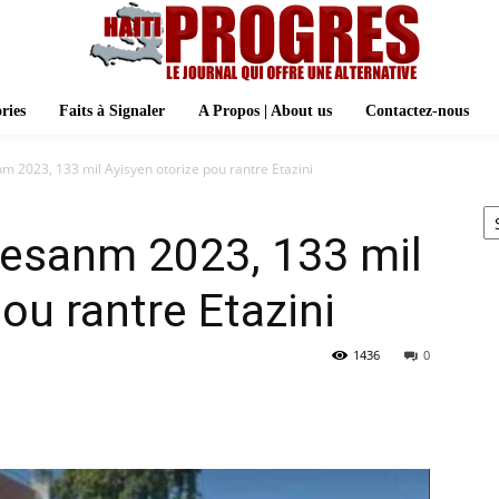
ries
Faits à Signaler
A Propos | About us
Contactez-nous
nm 2023, 133 mil Ayisyen otorize pou rantre Etazini
Ar
 desanm 2023, 133 mil
ou rantre Etazini
1436
0