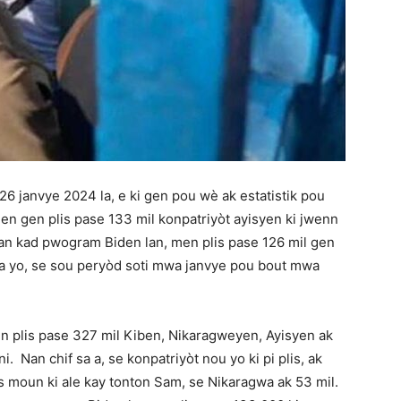
6 janvye 2024 la, e ki gen pou wè ak estatistik pou
nen gen plis pase 133 mil konpatriyòt ayisyen ki jwenn
nan kad pwogram Biden lan, men plis pase 126 mil gen
a a yo, se sou peryòd soti mwa janvye pou bout mwa
gen plis pase 327 mil Kiben, Nikaragweyen, Ayisyen ak
. Nan chif sa a, se konpatriyòt nou yo ki pi plis, ak
s moun ki ale kay tonton Sam, se Nikaragwa ak 53 mil.