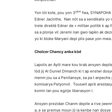
yèm
Yon lòt kote, pou yon 3
fwa, SYNAPOHA d
Edner Jacinthe. Nan nòt sa a sendikalis yo
trete direktè Edner de « militan politik k ap
sa a plonje vil Jeremi nan gwo lapèn ak dez
yo ki bloke Maryani depi plis pase yon mwa.
Cholzer Chancy anba kòd
Lapolis an Ayiti mare kou krab ansyen depit
lòd jij Al Duniel Dimanch ki t ap enstwi dosy
menm jou sa a Penitansye, sa pa t anpeche p
komisarya Petyonvil. Touswit aprè arestasyo
komin lan pou egzije liberasyon l.
Ansyen prezidan Chanm depite a rive jwenn
a, e se premye moun jij la kenbe nan dosye a