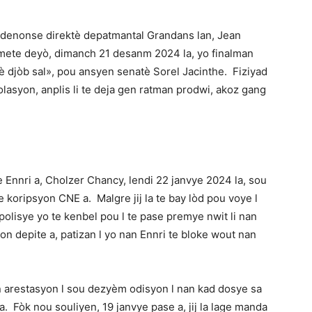
enonse direktè depatmantal Grandans lan, Jean
 mete deyò, dimanch 21 desanm 2024 la, yo finalman
 fè djòb sal», pou ansyen senatè Sorel Jacinthe. Fiziyad
olasyon, anplis li te deja gen ratman prodwi, akoz gang
e Ennri a, Cholzer Chancy, lendi 22 janvye 2024 la, sou
e koripsyon CNE a. Malgre jij la te bay lòd pou voye l
olisye yo te kenbel pou l te pase premye nwit li nan
n depite a, patizan l yo nan Ennri te bloke wout nan
 arestasyon l sou dezyèm odisyon l nan kad dosye sa
. Fòk nou souliyen, 19 janvye pase a, jij la lage manda