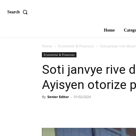
Search
Home
Catego
Home
Economie & Finances
Soti janvye rive desa
Economie & Finances
Soti janvye rive
Ayisyen otorize p
By
Senior Editor
-
01/02/2024