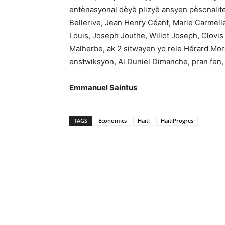
entènasyonal dèyè plizyè ansyen pèsonalite
Bellerive, Jean Henry Céant, Marie Carmell
Louis, Joseph Jouthe, Willot Joseph, Clovis
Malherbe, ak 2 sitwayen yo rele Hérard Mor
enstwiksyon, Al Duniel Dimanche, pran fen, 
Emmanuel Saintus
TAGS
Economics
Haiti
HaitiProgres