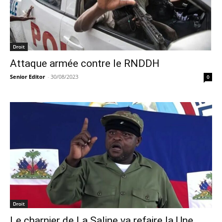
Droit
Attaque armée contre le RNDDH
Senior Editor
-
30/08/2023
0
Droit
Le charnier de La Saline va refaire la Une