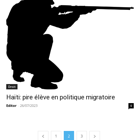
Droit
Haïti: pire élève en politique migratoire
Editor
-
26/07/2023
0
1
2
3