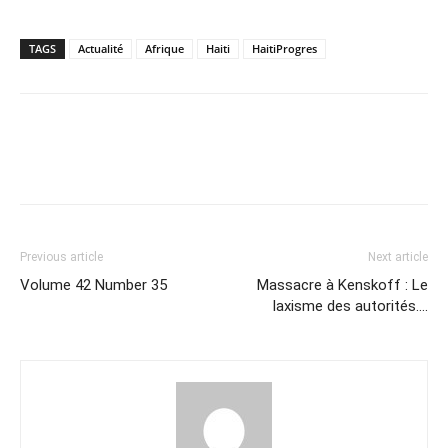
TAGS
Actualité
Afrique
Haiti
HaitiProgres
Previous article
Next article
Volume 42 Number 35
Massacre à Kenskoff : Le
laxisme des autorités….