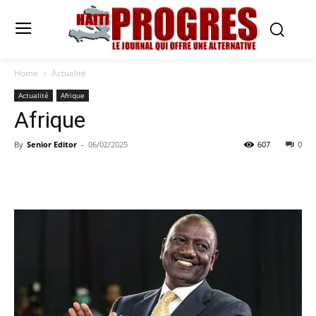
Home
Actualité
Actualité
Afrique
Afrique
By
Senior Editor
-
06/02/2025
607
0