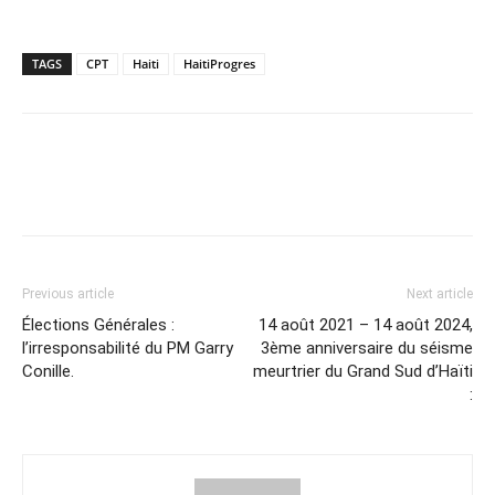
TAGS
CPT
Haiti
HaitiProgres
Previous article
Next article
Élections Générales :
14 août 2021 – 14 août 2024,
l’irresponsabilité du PM Garry
3ème anniversaire du séisme
Conille.
meurtrier du Grand Sud d’Haïti
: