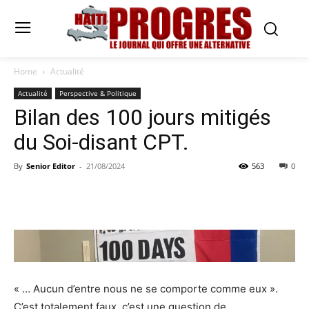
Home
Actualité
Actualité
Perspective & Politique
Bilan des 100 jours mitigés
du Soi-disant CPT.
By
Senior Editor
-
21/08/2024
563
0
« … Aucun d’entre nous ne se comporte comme eux ».
C’est totalement faux, c’est une question de