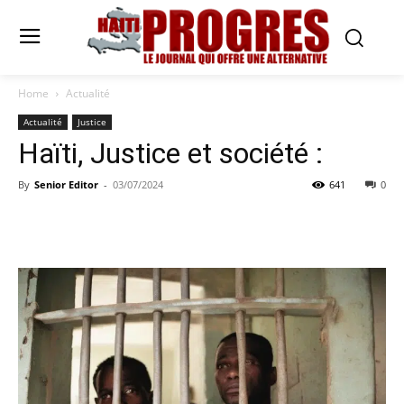
Home
Actualité
Actualité
Justice
Haïti, Justice et société :
By
Senior Editor
-
03/07/2024
641
0