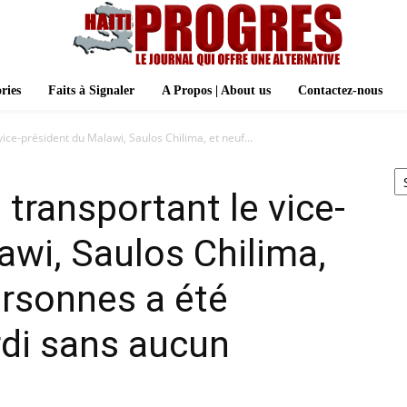
ries
Faits à Signaler
A Propos | About us
Contactez-nous
vice-président du Malawi, Saulos Chilima, et neuf...
Ar
n transportant le vice-
awi, Saulos Chilima,
ersonnes a été
rdi sans aucun