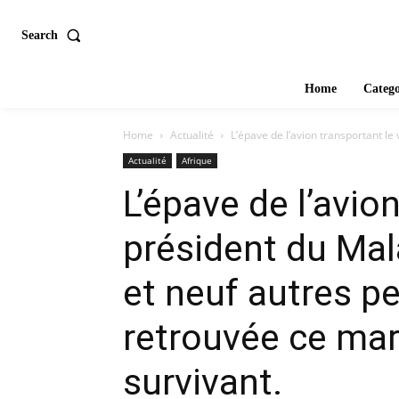
Search
Home
Catego
Home
Actualité
L’épave de l’avion transportant le 
Actualité
Afrique
L’épave de l’avio
président du Mal
et neuf autres p
retrouvée ce ma
survivant.