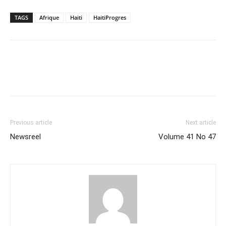
TAGS
Afrique
Haiti
HaitiProgres
Previous article
Next article
Newsreel
Volume 41 No 47