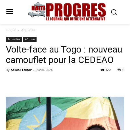
Home
Actualité
Actualité
Afrique
Volte-face au Togo : nouveau
camouflet pour la CEDEAO
By
Senior Editor
-
24/04/2024
688
0