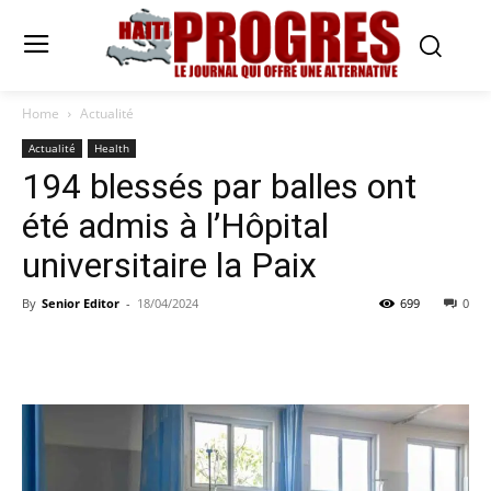
Home
Actualité
Actualité
Health
194 blessés par balles ont
été admis à l’Hôpital
universitaire la Paix
By
Senior Editor
-
18/04/2024
699
0