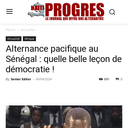
Home
Actualité
Actualité
Afrique
Alternance pacifique au
Sénégal : quelle belle leçon de
démocratie !
By
Senior Editor
-
04/04/2024
691
0