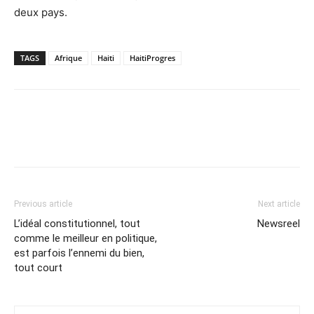
deux pays.
TAGS
Afrique
Haiti
HaitiProgres
Previous article
Next article
L’idéal constitutionnel, tout
Newsreel
comme le meilleur en politique,
est parfois l’ennemi du bien,
tout court