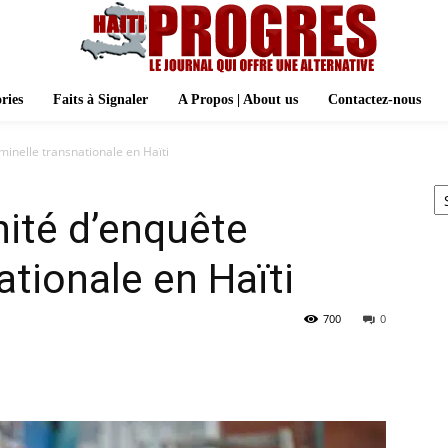
ries
Faits à Signaler
A Propos | About us
Contactez-nous
minelle transnationale en Haïti
Ar
nité d’enquête
ationale en Haïti
700
0