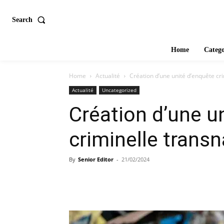
Search
Home
Catego
Home
Actualité
Création d’une unité d’enquête cri
Actualité
Uncategorized
Création d’une u
criminelle transn
By
Senior Editor
-
21/02/2024