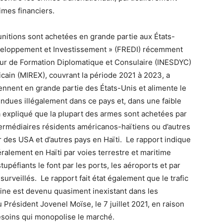
crimes financiers.
munitions sont achetées en grande partie aux États-
Développement et Investissement » (FREDI) récemment
ieur de Formation Diplomatique et Consulaire (INESDYC)
cain (MIREX), couvrant la période 2021 à 2023, a
ennent en grande partie des États-Unis et alimente le
evendues illégalement dans ce pays et, dans une faible
a expliqué que la plupart des armes sont achetées par
ermédiaires résidents américanos-haïtiens ou d’autres
r des USA et d’autres pays en Haïti. Le rapport indique
ralement en Haïti par voies terrestre et maritime
stupéfiants le font par les ports, les aéroports et par
surveillés. Le rapport fait état également que le trafic
aine est devenu quasiment inexistant dans les
 Président Jovenel Moïse, le 7 juillet 2021, en raison
besoins qui monopolise le marché.