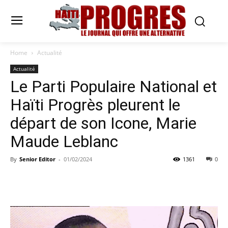
Home
Actualité
Actualité
Le Parti Populaire National et
Haïti Progrès pleurent le
départ de son Icone, Marie
Maude Leblanc
By
Senior Editor
-
01/02/2024
1361
0