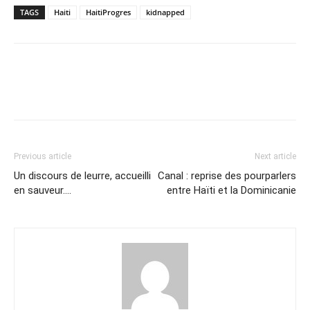
TAGS
Haiti
HaitiProgres
kidnapped
Previous article
Next article
Un discours de leurre, accueilli
Canal : reprise des pourparlers
en sauveur….
entre Haïti et la Dominicanie