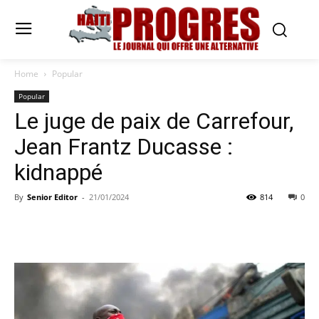
Home
Popular
Popular
Le juge de paix de Carrefour,
Jean Frantz Ducasse :
kidnappé
By
Senior Editor
-
21/01/2024
814
0