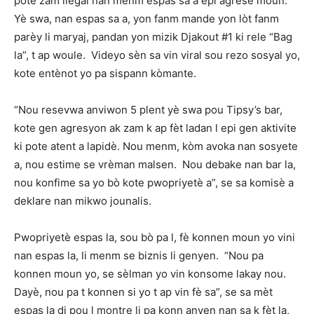
pote zam ilegal nan menm espas sa a epi agrese moun.
Yè swa, nan espas sa a, yon fanm mande yon lòt fanm
parèy li maryaj, pandan yon mizik Djakout #1 ki rele “Bag
la”, t ap woule. Videyo sèn sa vin viral sou rezo sosyal yo,
kote entènot yo pa sispann kòmante.
“Nou resevwa anviwon 5 plent yè swa pou Tipsy’s bar,
kote gen agresyon ak zam k ap fèt ladan l epi gen aktivite
ki pote atent a lapidè. Nou menm, kòm avoka nan sosyete
a, nou estime se vrèman malsen. Nou debake nan bar la,
nou konfime sa yo bò kote pwopriyetè a”, se sa komisè a
deklare nan mikwo jounalis.
Pwopriyetè espas la, sou bò pa l, fè konnen moun yo vini
nan espas la, li menm se biznis li genyen. “Nou pa
konnen moun yo, se sèlman yo vin konsome lakay nou.
Dayè, nou pa t konnen si yo t ap vin fè sa”, se sa mèt
espas la di pou l montre li pa konn anyen nan sa k fèt la,