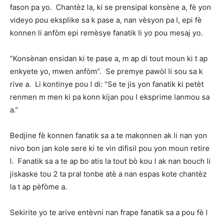
fason pa yo. Chantèz la, ki se prensipal konsène a, fè yon
videyo pou eksplike sa k pase a, nan vèsyon pa l, epi fè
konnen li anfòm epi remèsye fanatik li yo pou mesaj yo.
“Konsènan ensidan ki te pase a, m ap di tout moun ki t ap
enkyete yo, mwen anfòm”. Se premye pawòl li sou sa k
rive a. Li kontinye pou l di: “Se te jis yon fanatik ki petèt
renmen m men ki pa konn kijan pou l eksprime lanmou sa
a.”
Bedjine fè konnen fanatik sa a te makonnen ak li nan yon
nivo bon jan kole sere ki te vin difisil pou yon moun retire
l. Fanatik sa a te ap bo atis la tout bò kou l ak nan bouch li
jiskaske tou 2 ta pral tonbe atè a nan espas kote chantèz
la t ap pèfòme a.
Sekirite yo te arive entèvni nan frape fanatik sa a pou fè l