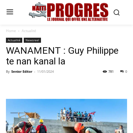
Home
Actualité
Actualité
Newsreel
WANAMENT : Guy Philippe
te nan kanal la
By
Senior Editor
-
11/01/2024
781
0