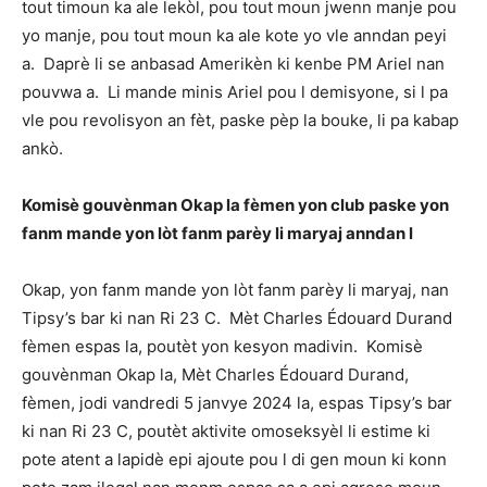
tout timoun ka ale lekòl, pou tout moun jwenn manje pou
yo manje, pou tout moun ka ale kote yo vle anndan peyi
a. Daprè li se anbasad Amerikèn ki kenbe PM Ariel nan
pouvwa a. Li mande minis Ariel pou l demisyone, si l pa
vle pou revolisyon an fèt, paske pèp la bouke, li pa kabap
ankò.
Komisè gouvènman Okap la fèmen yon club paske yon
fanm mande yon lòt fanm parèy li maryaj anndan l
Okap, yon fanm mande yon lòt fanm parèy li maryaj, nan
Tipsy’s bar ki nan Ri 23 C. Mèt Charles Édouard Durand
fèmen espas la, poutèt yon kesyon madivin. Komisè
gouvènman Okap la, Mèt Charles Édouard Durand,
fèmen, jodi vandredi 5 janvye 2024 la, espas Tipsy’s bar
ki nan Ri 23 C, poutèt aktivite omoseksyèl li estime ki
pote atent a lapidè epi ajoute pou l di gen moun ki konn