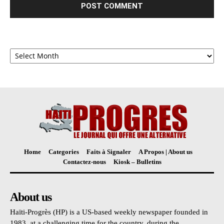
Archives
Home
Categories
Faits à Signaler
A Propos | About us
Contactez-nous
Kiosk – Bulletins
About us
Haïti-Progrès (HP) is a US-based weekly newspaper founded in
1983, at a challenging time for the country, during the