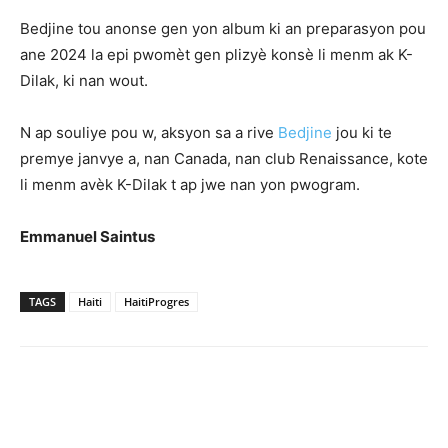
Bedjine tou anonse gen yon album ki an preparasyon pou
ane 2024 la epi pwomèt gen plizyè konsè li menm ak K-
Dilak, ki nan wout.
N ap souliye pou w, aksyon sa a rive
Bedjine
jou ki te
premye janvye a, nan Canada, nan club Renaissance, kote
li menm avèk K-Dilak t ap jwe nan yon pwogram.
Emmanuel Saintus
TAGS
Haiti
HaitiProgres