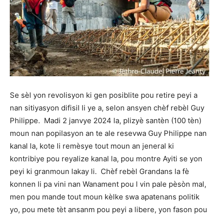
Se sèl yon revolisyon ki gen posiblite pou retire peyi a
nan sitiyasyon difisil li ye a, selon ansyen chèf rebèl Guy
Philippe. Madi 2 janvye 2024 la, plizyè santèn (100 tèn)
moun nan popilasyon an te ale resevwa Guy Philippe nan
kanal la, kote li remèsye tout moun an jeneral ki
kontribiye pou reyalize kanal la, pou montre Ayiti se yon
peyi ki granmoun lakay li. Chèf rebèl Grandans la fè
konnen li pa vini nan Wanament pou l vin pale pèsòn mal,
men pou mande tout moun kèlke swa apatenans politik
yo, pou mete tèt ansanm pou peyi a libere, yon fason pou