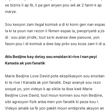
se biznis li ap fè, li pa gen anyen pou wè ak 2 fanm k ap
marye.
Sou kesyon zam ilegal komisè a di ki konn gen nan espas
la ki ta youn nan rezon li fèmen espas la, pwopriyetè a jis
di : sou plan jiridik, tout sa ki avanse dwe pwouve, yon
fason pou l di komisè a dwe bay prèv sou koze zam li di a.
Atis Bedjine bay detay sou ensidan ki rive l nan peyi
Kanada ak yon fanatik
Marie Bedjine Love David pote eksplikasyon sou ensidan
ki te rive l Kanada ak yon fanatik. Depi avanyè sou rezo
sosyal yo, yon videyo k ap sikile ta lèse kwè Marie
Bedjine Love David, tout moun konnen sou non Bedjine,
sibi agresyon fizik anba men yon fanatik ki peze kou l.
Videyo amatè sa fè yon pakèt moun entèprete aksyon an