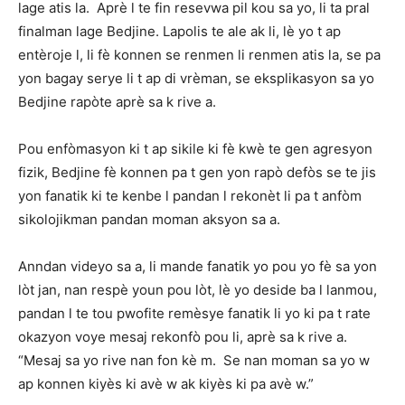
lage atis la. Aprè l te fin resevwa pil kou sa yo, li ta pral
finalman lage Bedjine. Lapolis te ale ak li, lè yo t ap
entèroje l, li fè konnen se renmen li renmen atis la, se pa
yon bagay serye li t ap di vrèman, se eksplikasyon sa yo
Bedjine rapòte aprè sa k rive a.
Pou enfòmasyon ki t ap sikile ki fè kwè te gen agresyon
fizik, Bedjine fè konnen pa t gen yon rapò defòs se te jis
yon fanatik ki te kenbe l pandan l rekonèt li pa t anfòm
sikolojikman pandan moman aksyon sa a.
Anndan videyo sa a, li mande fanatik yo pou yo fè sa yon
lòt jan, nan respè youn pou lòt, lè yo deside ba l lanmou,
pandan l te tou pwofite remèsye fanatik li yo ki pa t rate
okazyon voye mesaj rekonfò pou li, aprè sa k rive a.
“Mesaj sa yo rive nan fon kè m. Se nan moman sa yo w
ap konnen kiyès ki avè w ak kiyès ki pa avè w.”