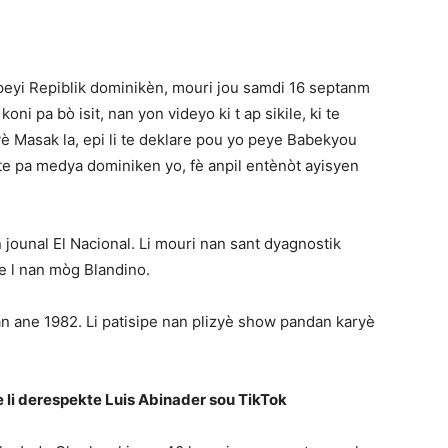
peyi Repiblik dominikèn, mouri jou samdi 16 septanm
koni pa bò isit, nan yon videyo ki t ap sikile, ki te
yè Masak la, epi li te deklare pou yo peye Babekyou
òte pa medya dominiken yo, fè anpil entènòt ayisyen
jounal El Nacional. Li mouri nan sant dyagnostik
e l nan mòg Blandino.
, nan ane 1982. Li patisipe nan plizyè show pandan karyè
 li derespekte Luis Abinader sou TikTok