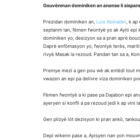
Gouvènman dominiken an anonse li sispan
Prezidan dominiken an,
Luis Abinader
, k ap
septanm lan, fèmen fwontyè yo ak Ayiti epi
dominiken yo, desizyon sa a pran aprè bouc
Daprè enfòmasyon yo, fwontyè terès, mariti
rivyè Masak la rezoud. Pandan tan sa a, Kon
Premye mezi a gen pou wè ak entèdi tout mou
vwazen an epi pa delivre viza dominiken pou
Fèmen fwontyè a ki pase pa Dajabon epi an
ayeryen si konfli a pa rezoud jedi k ap vini la
Gen plizyè lòt dezisyon ki pran ankò, tankou 
Depi wikenn pase a, Ayisyen nan yon mouvm