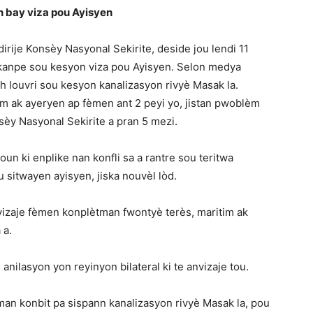
n bay viza pou Ayisyen
 dirije Konsèy Nasyonal Sekirite, deside jou lendi 11
 kanpe sou kesyon viza pou Ayisyen. Selon medya
h louvri sou kesyon kanalizasyon rivyè Masak la.
m ak ayeryen ap fèmen ant 2 peyi yo, jistan pwoblèm
sèy Nasyonal Sekirite a pran 5 mezi.
n ki enplike nan konfli sa a rantre sou teritwa
 sitwayen ayisyen, jiska nouvèl lòd.
vizaje fèmen konplètman fwontyè terès, maritim ak
 a.
anilasyon yon reyinyon bilateral ki te anvizaje tou.
an konbit pa sispann kanalizasyon rivyè Masak la, pou