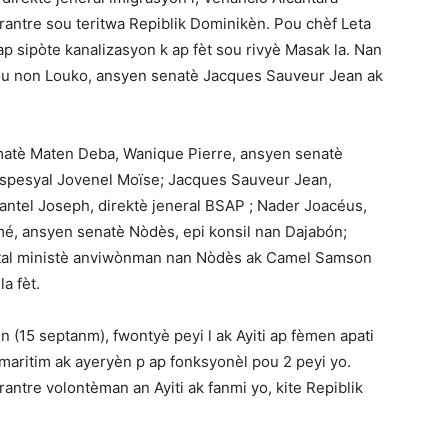
 rantre sou teritwa Repiblik Dominikèn. Pou chèf Leta
 sipòte kanalizasyon k ap fèt sou rivyè Masak la. Nan
sou non Louko, ansyen senatè Jacques Sauveur Jean ak
animatè Maten Deba, Wanique Pierre, ansyen senatè
spesyal Jovenel Moïse; Jacques Sauveur Jean,
antel Joseph, direktè jeneral BSAP ; Nader Joacéus,
é, ansyen senatè Nòdès, epi konsil nan Dajabón;
antal ministè anviwònman nan Nòdès ak Camel Samson
a fèt.
 (15 septanm), fwontyè peyi l ak Ayiti ap fèmen apati
 maritim ak ayeryèn p ap fonksyonèl pou 2 peyi yo.
rantre volontèman an Ayiti ak fanmi yo, kite Repiblik