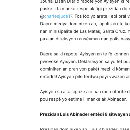
Jounal Listin Diario rapòte yon Ayisyen ki r
paske li ta manke respè ak figi prezidan dom
@
charlesjude17
. Fòs lòd yo arete l epi pral
Daprè medya dominiken an, lapolis arete kon
nan minisipalite de Las Matas, Santa Cruz. Yo
pa ajan direksyon ransèyman nan polis nas
Daprè sa ki rapòte, Ayisyen an te fè konnen 
pwovoke Ayisyen. Deklarasyon sa yo fèt po
dominiken an pran yon pakèt mezi ki kòman
entèdi 9 Ayisyen pile teritwa peyi vwazen an
Ayisyen sa a ta sipoze ale nan men otorite d
pou respè yo estime li manke ak Abinader.
Prezidan Luis Abinader entèdi 9 sitwayen 
Prezidan dominiken an, Luis Abinader, pase 