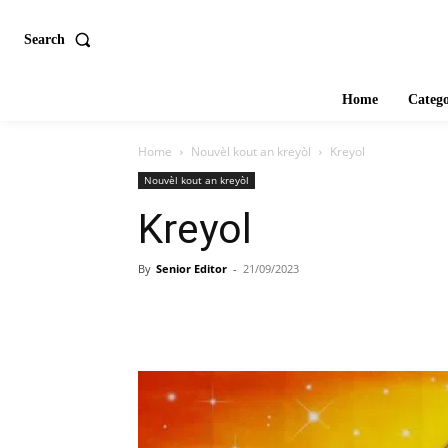
Search
Home
Catego
Home
Nouvèl kout an kreyòl
Kreyol
Nouvèl kout an kreyòl
Kreyol
By
Senior Editor
-
21/09/2023