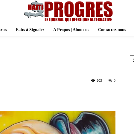
ries
Faits à Signaler
A Propos | About us
Contactez-nous
Ar
503
0