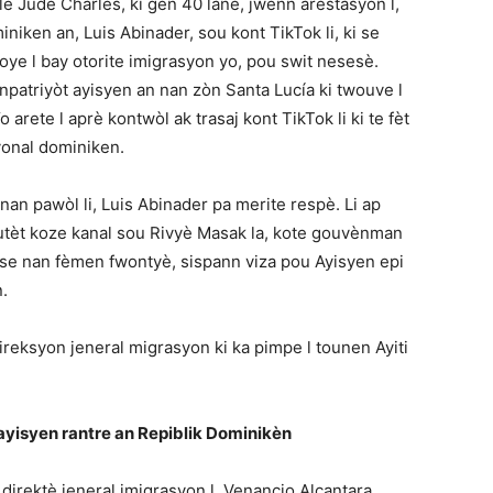
ele Jude Charles, ki gen 40 lane, jwenn arestasyon l,
iniken an, Luis Abinader, sou kont TikTok li, ki se
 voye l bay otorite imigrasyon yo, pou swit nesesè.
patriyòt ayisyen an nan zòn Santa Lucía ki twouve l
 arete l aprè kontwòl ak trasaj kont TikTok li ki te fèt
yonal dominiken.
nan pawòl li, Luis Abinader pa merite respè. Li ap
utèt koze kanal sou Rivyè Masak la, kote gouvènman
se nan fèmen fwontyè, sispann viza pou Ayisyen epi
.
ireksyon jeneral migrasyon ki ka pimpe l tounen Ayiti
ayisyen rantre an Repiblik Dominikèn
direktè jeneral imigrasyon l, Venancio Alcantara