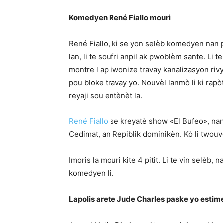
Komedyen René Fiallo mouri
René Fiallo, ki se yon selèb komedyen nan 
lan, li te soufri anpil ak pwoblèm sante. Li te 
montre l ap iwonize travay kanalizasyon riv
pou bloke travay yo. Nouvèl lanmò li ki rap
reyaji sou entènèt la.
René Fiallo
se kreyatè show «El Bufeo», nan 
Cedimat, an Repiblik dominikèn. Kò li twouv
Imoris la mouri kite 4 pitit. Li te vin selèb
komedyen li.
Lapolis arete Jude Charles paske yo estime