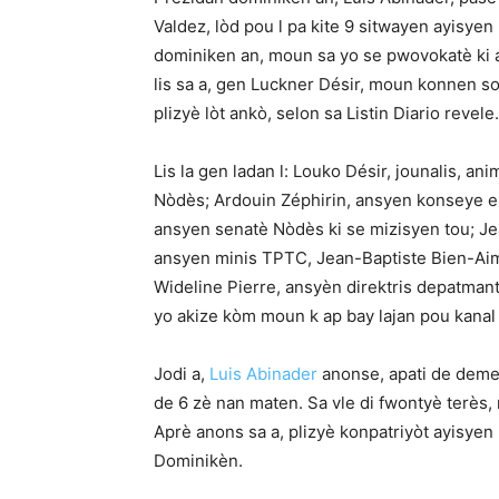
Valdez, lòd pou l pa kite 9 sitwayen ayisyen
dominiken an, moun sa yo se pwovokatè ki ap
lis sa a, gen Luckner Désir, moun konnen 
plizyè lòt ankò, selon sa Listin Diario revele.
Lis la gen ladan l: Louko Désir, jounalis, 
Nòdès; Ardouin Zéphirin, ansyen konseye e
ansyen senatè Nòdès ki se mizisyen tou; Je
ansyen minis TPTC, Jean-Baptiste Bien-Aim
Wideline Pierre, ansyèn direktris depatm
yo akize kòm moun k ap bay lajan pou kanal l
Jodi a,
Luis Abinader
anonse, apati de demen
de 6 zè nan maten. Sa vle di fwontyè terès,
Aprè anons sa a, plizyè konpatriyòt ayisyen 
Dominikèn.