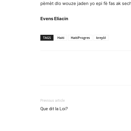
pèmèt dlo wouze jaden yo epi fè fas ak sech
Evens Eliacin
TAGS
Haiti
HaitiProgres
kreyòl
Previous article
Que dit la Loi?