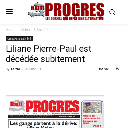
Home
Culture & Société
Culture & Société
Liliane Pierre-Paul est
décédée subitement
By
Editor
-
02/08/2023
983
0