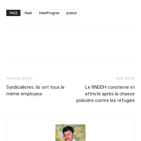
TAGS
Haiti
HaitiProgres
Justice
Previous article
Next article
Syndicalistes: ils ont tous le
Le RNDDH consterné et
même employeur
attristé après la chasse
policière contre les réfugiés