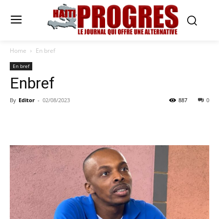
Home
En bref
En bref
Enbref
By
Editor
-
02/08/2023
887
0