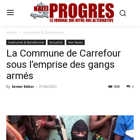
Home
Insécurité & Banditisme
Insécurité & Banditisme
Actualité
Hot News
La Commune de Carrefour
sous l’emprise des gangs
armés
By
Senior Editor
-
07/06/2023
898
0