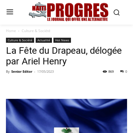
Home
Culture & Société
Culture & Société
Actualité
Hot News
La Fête du Drapeau, délogée
par Ariel Henry
By
Senior Editor
-
17/05/2023
869
0