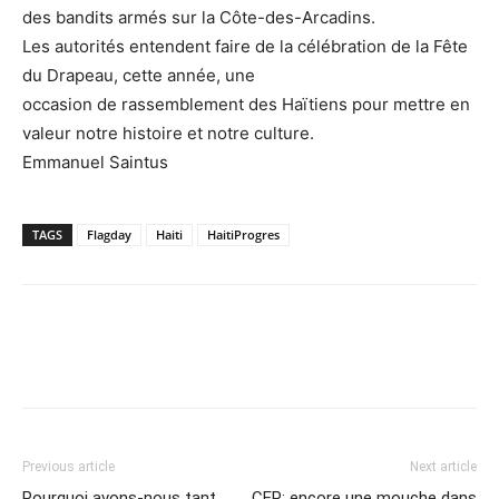
des bandits armés sur la Côte-des-Arcadins.
Les autorités entendent faire de la célébration de la Fête
du Drapeau, cette année, une
occasion de rassemblement des Haïtiens pour mettre en
valeur notre histoire et notre culture.
Emmanuel Saintus
TAGS
Flagday
Haiti
HaitiProgres
Previous article
Next article
Pourquoi avons-nous tant
CEP: encore une mouche dans