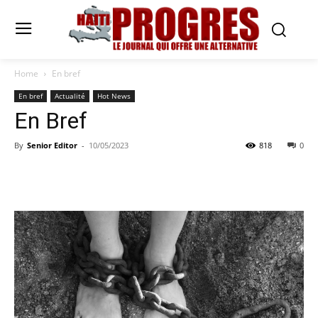
Home
En bref
En bref
Actualité
Hot News
En Bref
By
Senior Editor
-
10/05/2023
818
0