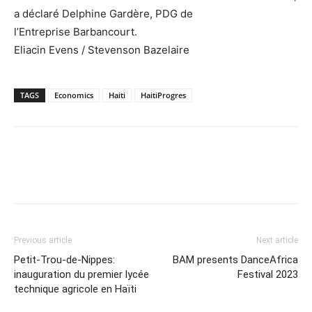
a déclaré Delphine Gardère, PDG de
l’Entreprise Barbancourt.
Eliacin Evens / Stevenson Bazelaire
TAGS
Economics
Haiti
HaitiProgres
Previous article
Next article
Petit-Trou-de-Nippes:
BAM presents DanceAfrica
inauguration du premier lycée
Festival 2023
technique agricole en Haïti